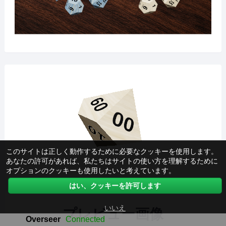
このサイトは正しく動作するために必要なクッキーを使用します。
あなたの許可があれば、私たちはサイトの使い方を理解するために
オプションのクッキーも使用したいと考えています。
はい、クッキーを許可します
いいえ
プレビュー画像