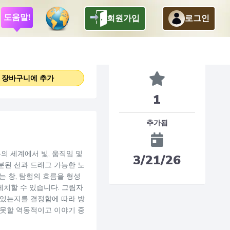
도움말!
회원가입
로그인
29
$
.
95
Features
장바구니에 추가
1
추가됨
의 세계에서 빛, 움직임 및
3/21/26
분된 선과 드래그 가능한 노
는 창, 탐험의 흐름을 형성
케치할 수 있습니다. 그림자
 있는지를 결정함에 따라 방
 못할 역동적이고 이야기 중