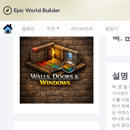
Epic World Builder
마켓플레이스로 돌아가기
지도
캠페인
라이브러리
생성기
벽, 
설명
벽, 문 
가시성이 
드를 사용
하기 위해
는 자연스
하나씩 여
심의 공간