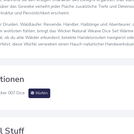
über das Gewebe verleiht jeder Fläche zusätzliche Tiefe und Dimensi
Struktur und Persönlichkeit erscheint.
ür Druiden, Waldläufer, Reisende, Händler, Halblinge und Abenteurer, d
 wohlsten fühlen, bringt das Wicker Natural Weave Dice Set Wärme u
al, ob du alte Wälder erkundest, belebte Handelsrouten navigierst oder
rfelst, diese Würfel verweben einen Hauch natürlicher Handwerkskuns
tionen
ker 007 Dice
Würfeln
l Stuff