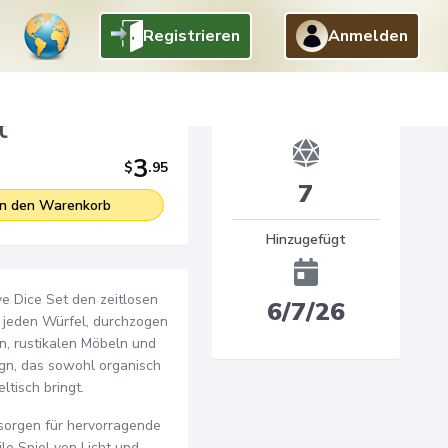
Registrieren
Anmelden
t
Dice
3
$
.
95
7
In den Warenkorb
Hinzugefügt
e Dice Set den zeitlosen
6/7/26
jeden Würfel, durchzogen
n, rustikalen Möbeln und
ign, das sowohl organisch
ltisch bringt.
sorgen für hervorragende
le Spiel von Licht und