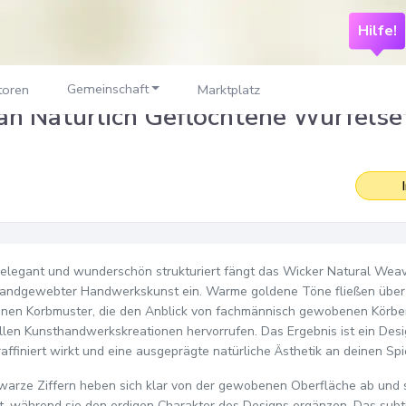
Hilfe!
Gemeinschaft
toren
Marktplatz
an Natürlich Geflochtene Würfelse
 elegant und wunderschön strukturiert fängt das Wicker Natural Weav
andgewebter Handwerkskunst ein. Warme goldene Töne fließen über 
ranen Korbmuster, die den Anblick von fachmännisch gewobenen Körbe
ellen Kunsthandwerkskreationen hervorrufen. Das Ergebnis ist ein Des
raffiniert wirkt und eine ausgeprägte natürliche Ästhetik an deinen Spie
warze Ziffern heben sich klar von der gewobenen Oberfläche ab und 
t, während sie den erdigen Charakter des Designs ergänzen. Das subti