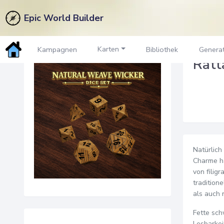
Epic World Builder
Zurück zum Marktplatz
Karten
Kampagnen
Bibliothek
Genera
Ratt
Natürlich
Charme h
von filig
tradition
als auch 
Fette sch
Lesbarkei