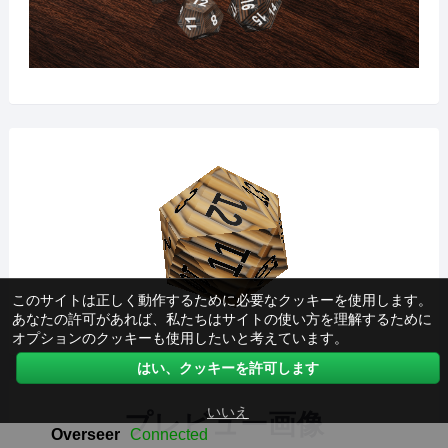
このサイトは正しく動作するために必要なクッキーを使用します。
あなたの許可があれば、私たちはサイトの使い方を理解するために
オプションのクッキーも使用したいと考えています。
はい、クッキーを許可します
いいえ
プレビュー画像