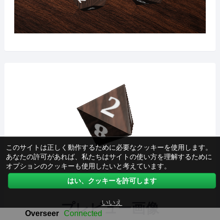
このサイトは正しく動作するために必要なクッキーを使用します。
あなたの許可があれば、私たちはサイトの使い方を理解するために
オプションのクッキーも使用したいと考えています。
はい、クッキーを許可します
いいえ
プレビュー画像