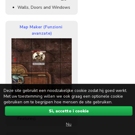
Walls, Doors and Windows
Map Maker (Funzioni 
avanzate)
Deze site gebruikt een noodzakelijke cookie zodat hij goed werkt.
Met uw toestemming willen we ook graag een optionele cookie
gebruiken om te begrijpen hoe mensen de site gebruiken.
9
$
.
75
Sì, accetto i cookie
Map Maker (Advanced
Features)
Nu