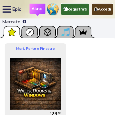
Aiuto!
Epic
Registrati
Accedi
Mercato
Muri, Porte e Finestre
29
$
.
95